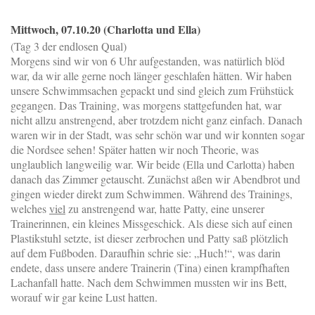
Mittwoch, 07.10.20 (Charlotta und Ella)
(Tag 3 der endlosen Qual)
Morgens sind wir von 6 Uhr aufgestanden, was natürlich blöd
war, da wir alle gerne noch länger geschlafen hätten. Wir haben
unsere Schwimmsachen gepackt und sind gleich zum Frühstück
gegangen. Das Training, was morgens stattgefunden hat, war
nicht allzu anstrengend, aber trotzdem nicht ganz einfach. Danach
waren wir in der Stadt, was sehr schön war und wir konnten sogar
die Nordsee sehen! Später hatten wir noch Theorie, was
unglaublich langweilig war. Wir beide (Ella und Carlotta) haben
danach das Zimmer getauscht. Zunächst aßen wir Abendbrot und
gingen wieder direkt zum Schwimmen. Während des Trainings,
welches
viel
zu anstrengend war, hatte Patty, eine unserer
Trainerinnen, ein kleines Missgeschick. Als diese sich auf einen
Plastikstuhl setzte, ist dieser zerbrochen und Patty saß plötzlich
auf dem Fußboden. Daraufhin schrie sie: „Huch!“, was darin
endete, dass unsere andere Trainerin (Tina) einen krampfhaften
Lachanfall hatte. Nach dem Schwimmen mussten wir ins Bett,
worauf wir gar keine Lust hatten.