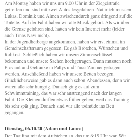
Am Montag haben wir uns um 9.00 Uhr in der Ziegelstraße
getroffen und sind mit zwei Autos losgefahren. Natürlich mussten
Lukas, Dominik und Aimen zwischendurch ganz dringend auf die
Toilette. Auf der Fahrt haben wir alle Musik gehört. Als wir über
die Grenze gefahren sind, hatten wir kein Internet mehr (leider
auch Tinas Navi nicht).
In der Jugendherberge angekommen, haben wir erst einmal im
Gemeinschaftsraum gegessen. Es gab Brötchen, Würstchen und
Rohkost. Schließlich haben wir unsere Zimmerschlüssel
bekommen und unsere Sachen hochgetragen. Dann mussten noch
Proviant und Getränke in Pattys und Tinas Zimmer getragen
werden. Anschließend haben wir unsere Betten bezogen.
Glücklicherweise gab es dann auch schon Abendessen, denn wir
waren alle sehr hungrig. Danach ging es auf zum
Schwimmtraining, das war sehr anstrengend nach der langen
Fahrt. Die Kleinen durften etwas früher gehen, weil das Training
bis sehr spät ging. Danach sind wir alle todmüde ins Bett
gegangen.
Dienstag, 06.10.20 (Adam und Laura)
Der Tag fing mit dem Aufstehen an, das um 6:15 Uhr war. Wir