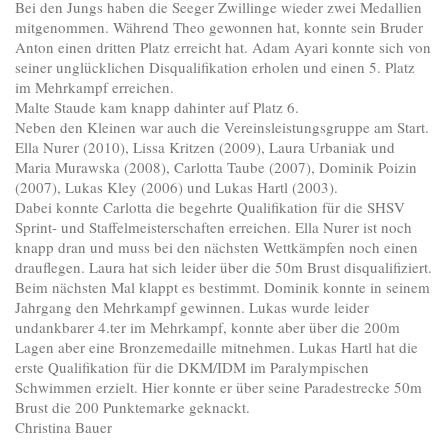
Bei den Jungs haben die Seeger Zwillinge wieder zwei Medallien
mitgenommen. Während Theo gewonnen hat, konnte sein Bruder
Anton einen dritten Platz erreicht hat. Adam Ayari konnte sich von
seiner unglücklichen Disqualifikation erholen und einen 5. Platz
im Mehrkampf erreichen.
Malte Staude kam knapp dahinter auf Platz 6.
Neben den Kleinen war auch die Vereinsleistungsgruppe am Start.
Ella Nurer (2010), Lissa Kritzen (2009), Laura Urbaniak und
Maria Murawska (2008), Carlotta Taube (2007), Dominik Poizin
(2007), Lukas Kley (2006) und Lukas Hartl (2003).
Dabei konnte Carlotta die begehrte Qualifikation für die SHSV
Sprint- und Staffelmeisterschaften erreichen. Ella Nurer ist noch
knapp dran und muss bei den nächsten Wettkämpfen noch einen
drauflegen. Laura hat sich leider über die 50m Brust disqualifiziert.
Beim nächsten Mal klappt es bestimmt. Dominik konnte in seinem
Jahrgang den Mehrkampf gewinnen. Lukas wurde leider
undankbarer 4.ter im Mehrkampf, konnte aber über die 200m
Lagen aber eine Bronzemedaille mitnehmen. Lukas Hartl hat die
erste Qualifikation für die DKM/IDM im Paralympischen
Schwimmen erzielt. Hier konnte er über seine Paradestrecke 50m
Brust die 200 Punktemarke geknackt.
Christina Bauer