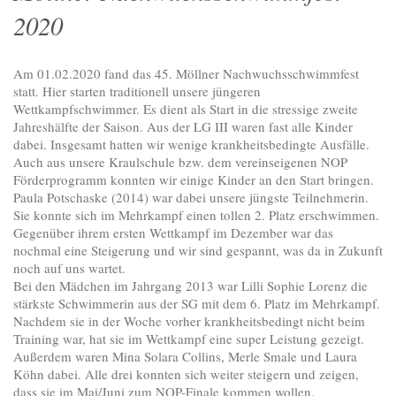
2020
Am 01.02.2020 fand das 45. Möllner Nachwuchsschwimmfest
statt. Hier starten traditionell unsere jüngeren
Wettkampfschwimmer. Es dient als Start in die stressige zweite
Jahreshälfte der Saison. Aus der LG III waren fast alle Kinder
dabei. Insgesamt hatten wir wenige krankheitsbedingte Ausfälle.
Auch aus unsere Kraulschule bzw. dem vereinseigenen NOP
Förderprogramm konnten wir einige Kinder an den Start bringen.
Paula Potschaske (2014) war dabei unsere jüngste Teilnehmerin.
Sie konnte sich im Mehrkampf einen tollen 2. Platz erschwimmen.
Gegenüber ihrem ersten Wettkampf im Dezember war das
nochmal eine Steigerung und wir sind gespannt, was da in Zukunft
noch auf uns wartet.
Bei den Mädchen im Jahrgang 2013 war Lilli Sophie Lorenz die
stärkste Schwimmerin aus der SG mit dem 6. Platz im Mehrkampf.
Nachdem sie in der Woche vorher krankheitsbedingt nicht beim
Training war, hat sie im Wettkampf eine super Leistung gezeigt.
Außerdem waren Mina Solara Collins, Merle Smale und Laura
Köhn dabei. Alle drei konnten sich weiter steigern und zeigen,
dass sie im Mai/Juni zum NOP-Finale kommen wollen.