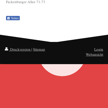
Fackenburger Allee 71-73
Teilen
Druckversion
|
Sitemap
Login
Webansicht