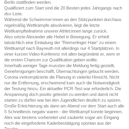
Berlin stattfinden werden.
Qualifiziert zum Start sind die 20 Besten jedes Jahrgangs nach
dsv-Liste.
Während die Schwimmer:innen an den Stützpunkten durchaus
regelmäßig Wettkämpfe absolvieren, liegt die letzte
Wettkampfteilnahme unserer Athlet:innen lange zurück.
Also setzte Alexander alle Hebel in Bewegung. Er erhielt
tatsächlich eine Einladung der "Riemerlinger Haie" zu einem
Wettkampf nach Bayreuth mit allerdings nur 4 Startplätzen. In
einer kurzen Video-Konferenz mit allen begründete er, wem er
die ersten Chancen zur Qualifikation geben wollte.
Innerhalb weniger Tage mussten die Meldung fertig gestellt,
Genehmigungen beschafft, Übernachtungen gebucht werden.
Corona verkomplizierte die Planung in vielerlei Hinsicht. Nicht
nur die Entfernung, erschwerend kam auch die Notwendigkeit
der Testung hinzu. Ein aktueller PCR-Test war erforderlich. Die
Anspannung doch positiv getestet zu werden und damit nicht
starten zu dürfen war bei den Jugendlichen deutlich zu spüren.
Große Erleichterung als dann am Abend vor dem Start auch alle
5 Schnelltests negativ waren - der Wettkampf konnte beginnen.
Alex war bestens vorbereitet und zauberte sogar am Eingang
noch die eingeforderte Kaderbestätigung spontan aus der
Tasche.