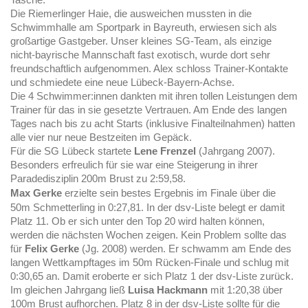
Die Riemerlinger Haie, die ausweichen mussten in die
Schwimmhalle am Sportpark in Bayreuth, erwiesen sich als
großartige Gastgeber. Unser kleines SG-Team, als einzige
nicht-bayrische Mannschaft fast exotisch, wurde dort sehr
freundschaftlich aufgenommen. Alex schloss Trainer-Kontakte
und schmiedete eine neue Lübeck-Bayern-Achse.
Die 4 Schwimmer:innen dankten mit ihren tollen Leistungen dem
Trainer für das in sie gesetzte Vertrauen. Am Ende des langen
Tages nach bis zu acht Starts (inklusive Finalteilnahmen) hatten
alle vier nur neue Bestzeiten im Gepäck.
Für die SG Lübeck startete
Lene Frenzel
(Jahrgang 2007).
Besonders erfreulich für sie war eine Steigerung in ihrer
Paradedisziplin 200m Brust zu 2:59,58.
Max Gerke
erzielte sein bestes Ergebnis im Finale über die
50m Schmetterling in 0:27,81. In der dsv-Liste belegt er damit
Platz 11. Ob er sich unter den Top 20 wird halten können,
werden die nächsten Wochen zeigen. Kein Problem sollte das
für
Felix Gerke
(Jg. 2008) werden. Er schwamm am Ende des
langen Wettkampftages im 50m Rücken-Finale und schlug mit
0:30,65 an. Damit eroberte er sich Platz 1 der dsv-Liste zurück.
Im gleichen Jahrgang ließ
Luisa Hackmann
mit 1:20,38 über
100m Brust aufhorchen. Platz 8 in der dsv-Liste sollte für die