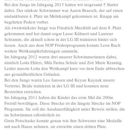
Bei den Jungs im Jahrgang 2013 hatten wir insgesamt 5 Starter
dabei. Der stärkste Schwimmer war Aaron Braesch, der auf einen
undankbaren 4. Platz im Mehrkampf gekommen ist. Knapp am
begehrten Podest vorbei.
Als zweitstärkster Junge war Friedrich Muxfeldt auf dem 8. Platz
gekommen und hat damit sogar Lasse Kühnert und Laurenz
Schramm, die aktuell schon in der LG III trainieren hinter sich
lassen. Auch aus dem NOP Förderprogramm konnte Leon Ruch
weitere Wettkampferfahrungen sammeln.
Im Jahrgang 2012 waren drei unserer Schwimmerinnen dabei,
nämlich Lotta Ehlers, Mila Farina Schulz und Zoè Marie Krannig.
Leider musste Lotta den Wettkampf kurz vor dem Ende abbrechen
aus gesundheitlichen Gründen.
Bei den Jungs waren Leo Janssen und Keyan Kaynak unsere
Vertreter. Beide trainieren in der LG III und konnten neue
Bestzeiten erreichen.
Im Jahrgang 2011 haben die Kinder das erste Mal die 200m
Freistil bewältigen. Diese Strecke ist die längste Strecke im NOP
Programm. Sie soll die Ausdauerfähigkeit unter Beweis stellen, die
im Schwimmen erforderlich ist.
Greta Potschaske konnte genau wie ihre Schwester eine Medaille
mit nach Hause nehmen, sie erreichte einen dritten Platz.